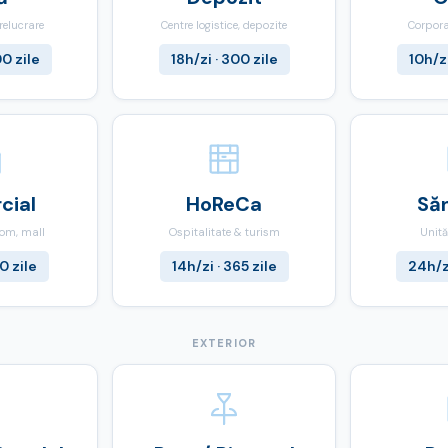
relucrare
Centre logistice, depozite
Corpora
00 zile
18h/zi · 300 zile
10h/zi
cial
HoReCa
Să
oom, mall
Ospitalitate & turism
Unită
10 zile
14h/zi · 365 zile
24h/zi
EXTERIOR