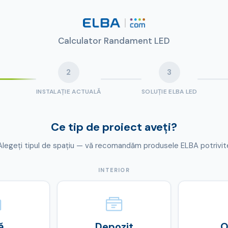
Calculator Randament LED
2
3
INSTALAȚIE ACTUALĂ
SOLUȚIE ELBA LED
Ce tip de proiect aveți?
Alegeți tipul de spațiu — vă recomandăm produsele ELBA potrivit
INTERIOR
ă
Depozit
O