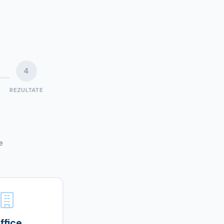
4
REZULTATE
e
ffice