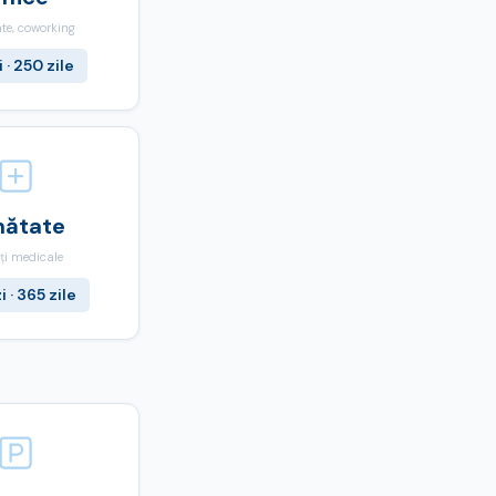
te, coworking
 · 250 zile
nătate
ți medicale
 · 365 zile