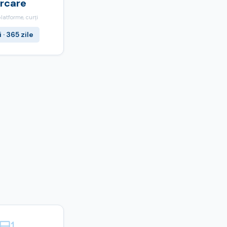
rcare
platforme, curți
 · 365 zile