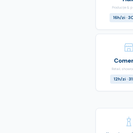
Producție & p
16h/zi · 3
Comer
Retail, showr
12h/zi · 3