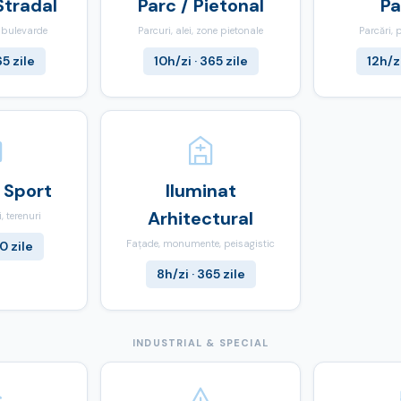
Stradal
Parc / Pietonal
Pa
, bulevarde
Parcuri, alei, zone pietonale
Parcări, 
65 zile
10h/zi · 365 zile
12h/zi
 Sport
Iluminat
Arhitectural
, terenuri
Fațade, monumente, peisagistic
0 zile
8h/zi · 365 zile
INDUSTRIAL & SPECIAL