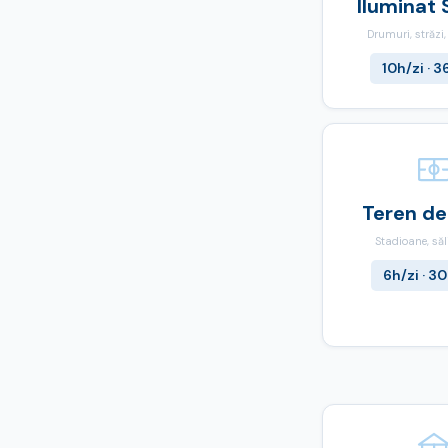
Iluminat 
Drumuri, străzi
10h/zi · 3
Teren de
Stadioane, săli
6h/zi · 30